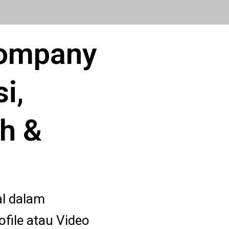
Company
i,
h &
al dalam
ile atau Video