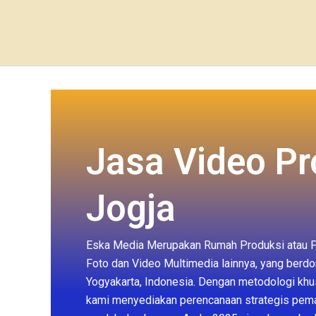
Skip
content
to
content
Jasa Video Pr
Jogja
Eska Media Merupakan Rumah Produksi atau P
Foto dan Video Multimedia lainnya, yang berdo
Yogyakarta, Indonesia. Dengan metodologi khus
kami menyediakan perencanaan strategis pem